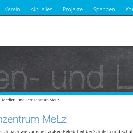
Verein
Aktuelles
Projekte
Spenden
Ko
en- und L
|
Medien- und Lernzentrum MeLz
nzentrum MeLz
ich nach wie vor einer großen Beliebtheit bei Schülern und Schül