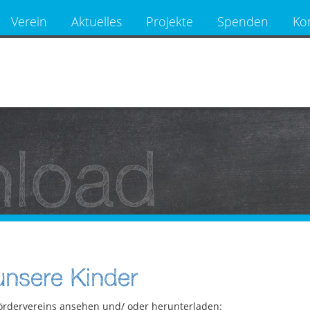
Verein
Aktuelles
Projekte
Spenden
Ko
load
nsere Kinder
ördervereins ansehen und/ oder herunterladen: