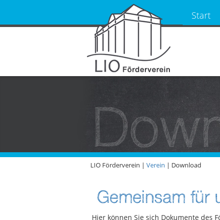
Start
Down
LIO Förderverein |
Verein
|
Download
Gemeinsam für u
Hier können Sie sich Dokumente des F