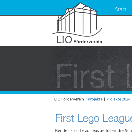
Start
First
LIO Förderverein |
Projekte
|
Projekte 2024
First Lego Leagu
Bei der First Lego League lösen die Sc