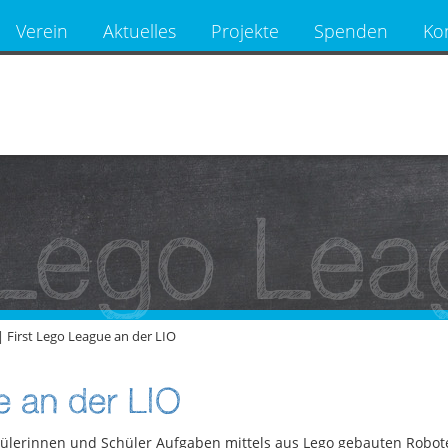
Verein
Aktuelles
Projekte
Spenden
Ko
 Lego Lea
|
First Lego League an der LIO
e an der LIO
hülerinnen und Schüler Aufgaben mittels aus Lego gebauten Robotern